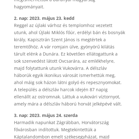
hagyományait.
2. nap: 2023. május 23. kedd
Reggel az újlaki várhoz és templomhoz vezetett
utunk, ahol Újlaki Miklós főúr, erdélyi bán és bosnyák
király, Kapisztrán Szent János is megtértek a
teremtőhöz. A vár romjain ülve, gyönyörű kilátás
tárult elénk a Dunára. Ez követően ellátogattunk a
sok szenvedést látott Ovcsarára, az emlékhelyre,
majd folytattunk utunk Vukovárra. A délszláv
háborúk egyik ikonikus városát ismerhettük meg,
ahol máig sok házon látni golyó és repesznyomokat.
A település a délszláv harcok idején 87 napig
ellenállt az ostromnak. Láttuk a vukovári víztornyot,
amely mára a délszláv háború horvát jelképévé vált.
3. nap: 2023. május 24. szerda
Harmadik napunkat Zágrábban, Horvátország
fővárosban indítottuk. Megtekintettük a
Káptalandombon emelt székesegyházat, majd