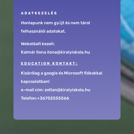
ADATKEZELÉS
Honlapunk nem gyűjt és nem tárol
felhasználói adatokat.
Weboldalt kezeli:
Kalmár Ilona ilona@kiralyiskola.hu
EDUCATION KONTAKT:
Kizárólag a google és Microsoft fiókokkal
kapcsolatban!
e-mail cím: zoltan@kiralyiskola.hu
Telefon:+36702555566