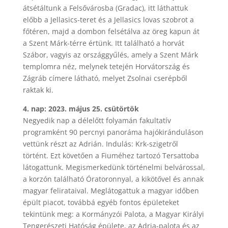
átsétáltunk a Felsővárosba (Gradac), itt láthattuk
előbb a Jellasics-teret és a Jellasics lovas szobrot a
főtéren, majd a dombon felsétálva az öreg kapun át
a Szent Márk-térre értünk. Itt található a horvát
Szábor, vagyis az országgyűlés, amely a Szent Márk
templomra néz, melynek tetején Horvátország és
Zágráb címere látható, melyet Zsolnai cserépből
raktak ki.
4. nap: 2023. május 25. csütörtök
Negyedik nap a délelőtt folyamán fakultatív
programként 90 percnyi panoráma hajókiránduláson
vettünk részt az Adrián. Indulás: Krk-szigetről
történt. Ezt követően a Fiuméhez tartozó Tersattoba
látogattunk. Megismerkedünk történelmi belvárossal,
a korzón található Óratoronnyal, a kikötővel és annak
magyar felirataival. Meglátogattuk a magyar időben
épült piacot, továbbá egyéb fontos épületeket
tekintünk meg: a Kormányzói Palota, a Magyar Királyi
Tengerészeti Hatóság épülete, az Adria-palota és az