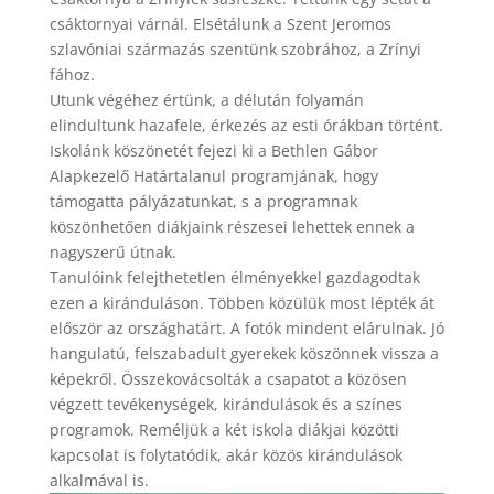
csáktornyai várnál. Elsétálunk a Szent Jeromos
szlavóniai származás szentünk szobrához, a Zrínyi
fához.
Utunk végéhez értünk, a délután folyamán
elindultunk hazafele, érkezés az esti órákban történt.
Iskolánk köszönetét fejezi ki a Bethlen Gábor
Alapkezelő Határtalanul programjának, hogy
támogatta pályázatunkat, s a programnak
köszönhetően diákjaink részesei lehettek ennek a
nagyszerű útnak.
Tanulóink felejthetetlen élményekkel gazdagodtak
ezen a kiránduláson. Többen közülük most lépték át
először az országhatárt. A fotók mindent elárulnak. Jó
hangulatú, felszabadult gyerekek köszönnek vissza a
képekről. Összekovácsolták a csapatot a közösen
végzett tevékenységek, kirándulások és a színes
programok. Reméljük a két iskola diákjai közötti
kapcsolat is folytatódik, akár közös kirándulások
alkalmával is.