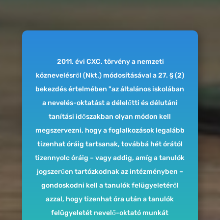
2011. évi CXC. törvény a nemzeti
köznevelésről (Nkt.) módosításával a 27. § (2)
bekezdés értelmében "az általános iskolában
a nevelés-oktatást a délelőtti és délutáni
tanítási időszakban olyan módon kell
megszervezni, hogy a foglalkozások legalább
tizenhat óráig tartsanak, továbbá hét órától
tizennyolc óráig – vagy addig, amíg a tanulók
jogszerűen tartózkodnak az intézményben –
gondoskodni kell a tanulók felügyeletéről
azzal, hogy tizenhat óra után a tanulók
felügyeletét nevelő-oktató munkát