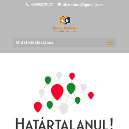
+3696279137
altiskfarad@gmail.com
Oldal kiválasztása