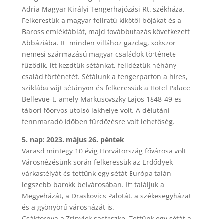
Adria Magyar Királyi Tengerhajózási Rt. székháza.
Felkerestük a magyar feliratú kikötői bójákat és a
Baross emléktáblát, majd továbbutazás következett
Abbáziába. Itt minden villához gazdag, sokszor
nemesi származású magyar családok története
fűződik, itt kezdtük sétánkat, felidéztük néhány
család történetét. Sétálunk a tengerparton a híres,
sziklába vájt sétányon és felkeressük a Hotel Palace
Bellevue-t, amely Markusovszky Lajos 1848-49-es
tábori főorvos utolsó lakhelye volt. A délutáni
fennmaradó időben fürdőzésre volt lehetőség.
5. nap: 2023. május 26. péntek
Varasd mintegy 10 évig Horvátország fővárosa volt.
Városnézésünk során felkeressük az Erdődyek
várkastélyát és tettünk egy sétát Európa talán
legszebb barokk belvárosában. Itt találjuk a
Megyeházát, a Draskovics Palotát, a székesegyházat
és a gyönyörű városházát is.
Csáktornya a Zrínyiek sasfészke. Tettünk egy sétát a