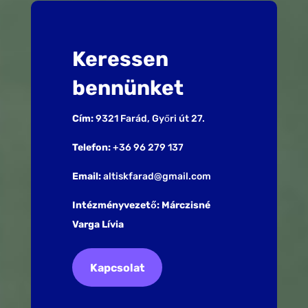
Keressen
bennünket
Cím:
9321 Farád, Győri út 27.
Telefon:
+36 96 279 137
Email:
altiskfarad@gmail.com
Intézményvezető: Márczisné
Varga Lívia
Kapcsolat