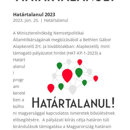
Határtalanul 2023
2023. jún. 25.
|
Határtalanul
A Miniszterelnökség Nemzetpolitikai
Államtitkárságának megbízásából a Bethlen Gábor
Alapkezelő Zrt. (a továbbiakban: Alapkezelő), mint
támogató
pályázatot hirdet (HAT-KP-1-2023) a
Határt
alanul
!
progr
am
kereté
ben a
külho
ni magyarsággal kapcsolatos ismeretek bővülésének
elősegítésére. A pályázati kiírás célja határon túli
kirándulások támogatása a Magyarország határain