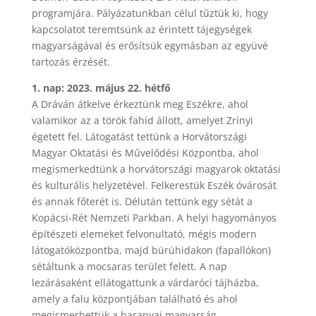
programjára. Pályázatunkban célul tűztük ki, hogy
kapcsolatot teremtsünk az érintett tájegységek
magyarságával és erősítsük egymásban az együvé
tartozás érzését.
1. nap: 2023. május 22. hétfő
A Dráván átkelve érkeztünk meg Eszékre, ahol
valamikor az a török fahíd állott, amelyet Zrínyi
égetett fel. Látogatást tettünk a Horvátországi
Magyar Oktatási és Művelődési Központba, ahol
megismerkedtünk a horvátországi magyarok oktatási
és kulturális helyzetével. Felkerestük Eszék óvárosát
és annak főterét is. Délután tettünk egy sétát a
Kopácsi-Rét Nemzeti Parkban. A helyi hagyományos
építészeti elemeket felvonultató, mégis modern
látogatóközpontba, majd bürühidakon (fapallókon)
sétáltunk a mocsaras terület felett. A nap
lezárásaként ellátogattunk a várdaróci tájházba,
amely a falu központjában található és ahol
megismerhettük a baranyai magyarság