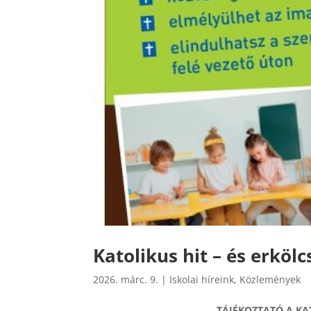
Katolikus hit – és erköl
2026. márc. 9.
|
Iskolai híreink
,
Közlemények
TÁJÉKOZTATÓ A KA