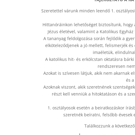
Szeretettel várunk minden leendő 1. osztályost,
Hittanóráinkon lehetőséget biztosítunk, hogy 
Jézus életével, valamint a Katolikus Egyház
A tananyag feldolgozása során fejlődik a gye
elköteleződjenek a jó mellett, felismerjék és 
imaéletük, elindulna
A katolikus hit- és erkölcstan oktatásra bárki
rendszeresen nem 
Azokat is szívesen látjuk, akik nem akarnak 
és a
Azoknak viszont, akik szeretnének szentségek
részt kell venniük a hitoktatáson és a sz
1. osztályosok esetén a beiratkozáskor írásb
szeretnék beíratni, felsőbb évesek 
Találkozzunk a következő 