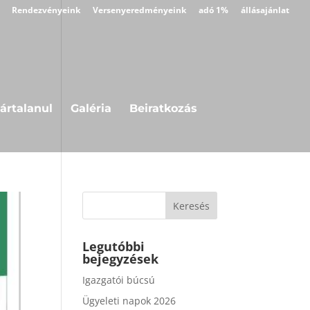
Rendezvényeink
Versenyeredményeink
adó 1%
állásajánlat
ártalanul
Galéria
Beiratkozás
Legutóbbi
bejegyzések
Igazgatói búcsú
Ügyeleti napok 2026