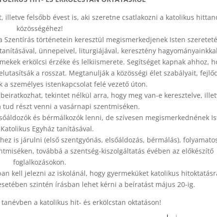
 illetve felsőbb évest is, aki szeretne csatlakozni a katolikus hitta
közösségéhez!
a Szentírás történetein keresztül megismerkedjenek Isten szereteté
 tanításával, ünnepeivel, liturgiájával, keresztény hagyományainkkal
rmekek erkölcsi érzéke és lelkiismerete. Segítséget kapnak ahhoz, h
elutasítsák a rosszat. Megtanulják a közösségi élet szabályait, fejlő
k a személyes istenkapcsolat felé vezető úton.
 beiratkozhat, tekintet nélkül arra, hogy meg van-e keresztelve, ille
tud részt venni a vasárnapi szentmiséken.
elsőáldozók és bérmálkozók lenni, de szívesen megismerkednének Is
 Katolikus Egyház tanításával.
hez is járulni (első szentgyónás, elsőáldozás, bérmálás), folyamato
entmiséken, továbbá a szentség-kiszolgáltatás évében az előkészítő
foglalkozásokon.
an kell jelezni az iskolánál, hogy gyermeküket katolikus hitoktatásr
esetében szintén írásban lehet kérni a beíratást május 20-ig.
tanévben a katolikus hit- és erkölcstan oktatáson!