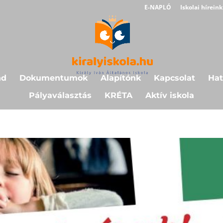
E-NAPLÓ
Iskolai híreink
nd
Dokumentumok
Alapítónk
Kapcsolat
Hat
Pályaválasztás
KRÉTA
Aktív iskola