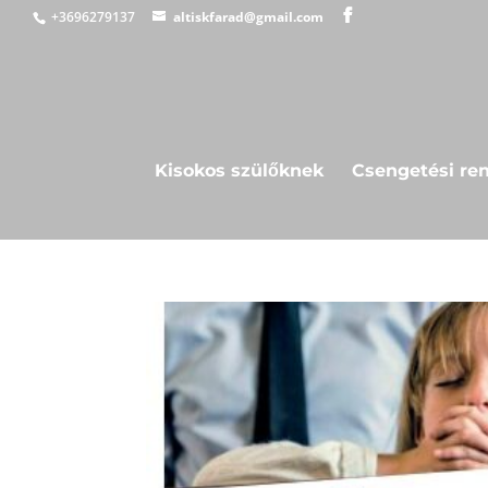
+3696279137
altiskfarad@gmail.com
Kisokos szülőknek
Csengetési re