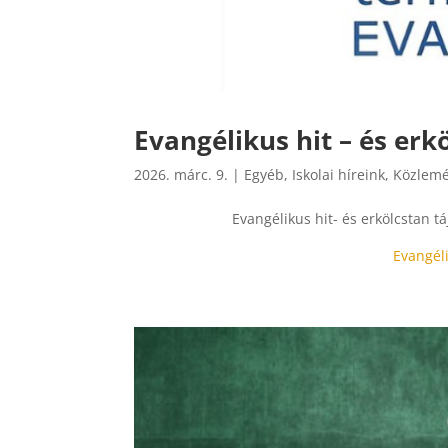
Evangélikus hit – és erk
2026. márc. 9.
|
Egyéb
,
Iskolai híreink
,
Közlem
Evangélikus hit- és erkölcstan tá
Evangéli