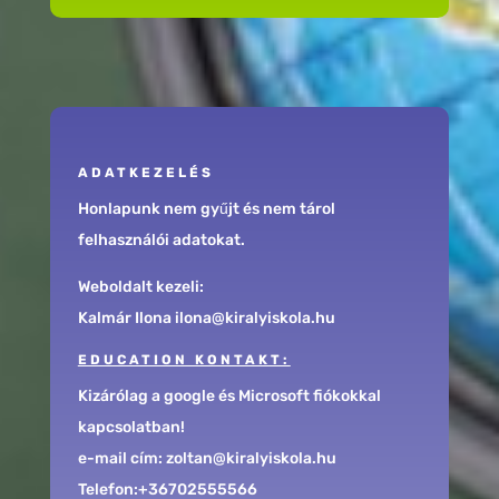
ADATKEZELÉS
Honlapunk nem gyűjt és nem tárol
felhasználói adatokat.
Weboldalt kezeli:
Kalmár Ilona ilona@kiralyiskola.hu
EDUCATION KONTAKT:
Kizárólag a google és Microsoft fiókokkal
kapcsolatban!
e-mail cím: zoltan@kiralyiskola.hu
Telefon:+36702555566