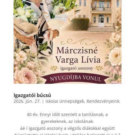
Igazgatói búcsú
2026. jún. 27.
|
Iskolai ünnepségek
,
Rendezvényeink
40 év. Ennyi időt szentelt a tanításnak, a
gyerekeknek, az iskolának.
áé í igazgató asszony a végzős diákokkal együtt