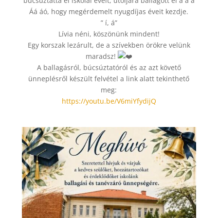
búcsúztatta el iskolai éveit, utoljára ballagott el a á á
Áá áó, hogy megérdemelt nyugdíjas éveit kezdje.
” í, á”
Lívia néni, köszönünk mindent!
Egy korszak lezárult, de a szívekben örökre velünk
maradsz!
A ballagásról, búcsúztatóról és az azt követő
ünneplésről készült felvétel a link alatt tekinthető
meg:
https://youtu.be/V6miYfydijQ