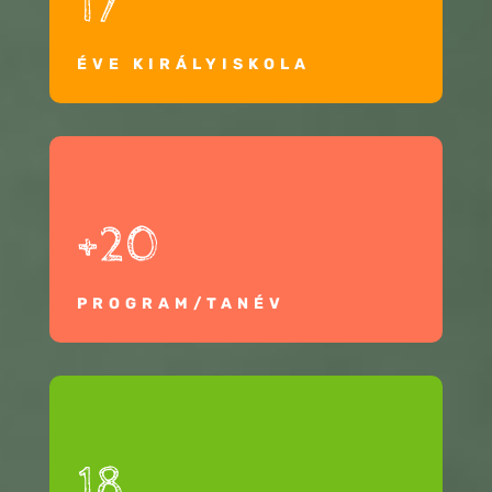
17
ÉVE KIRÁLYISKOLA
+20
PROGRAM/TANÉV
18