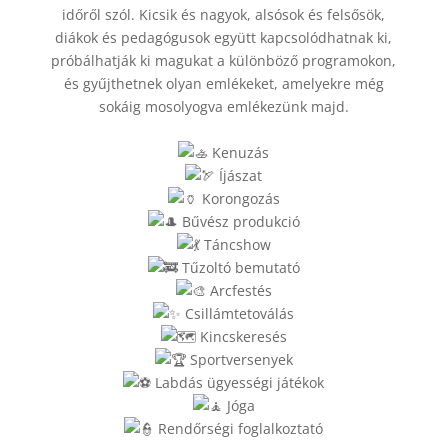
időről szól. Kicsik és nagyok, alsósok és felsősök,
diákok és pedagógusok együtt kapcsolódhatnak ki,
próbálhatják ki magukat a különböző programokon,
és gyűjthetnek olyan emlékeket, amelyekre még
sokáig mosolyogva emlékezünk majd.
Kenuzás
Íjászat
Korongozás
Bűvész produkció
Táncshow
Tűzoltó bemutató
Arcfestés
Csillámtetoválás
Kincskeresés
Sportversenyek
Labdás ügyességi játékok
Jóga
Rendőrségi foglalkoztató