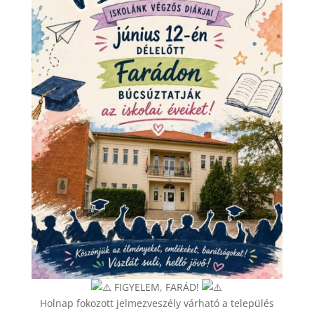
FIGYELEM, FARÁD!
Holnap fokozott jelmezveszély várható a település