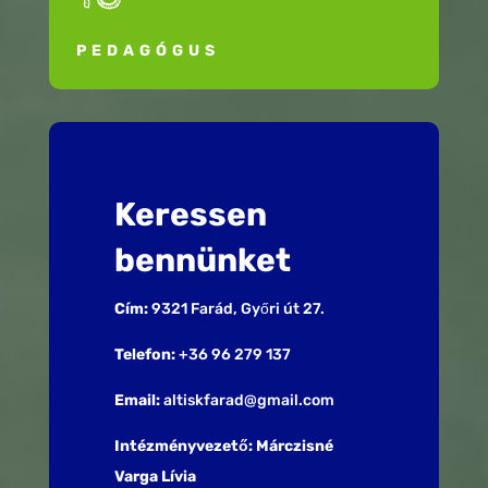
PEDAGÓGUS
Keressen
bennünket
Cím:
9321 Farád, Győri út 27.
Telefon:
+36 96 279 137
Email:
altiskfarad@gmail.com
Intézményvezető: Márczisné
Varga Lívia