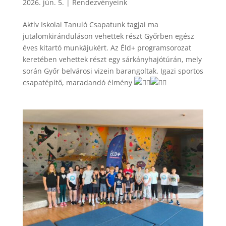
2026. jún. 5.
|
Rendezvényeink
Aktív Iskolai Tanuló Csapatunk tagjai ma
jutalomkiránduláson vehettek részt Győrben egész
éves kitartó munkájukért. Az Éld+ programsorozat
keretében vehettek részt egy sárkányhajótúrán, mely
során Győr belvárosi vizein barangoltak. Igazi sportos
csapatépítő, maradandó élmény