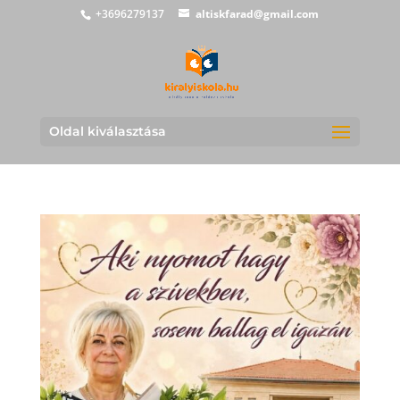
+3696279137
altiskfarad@gmail.com
Oldal kiválasztása