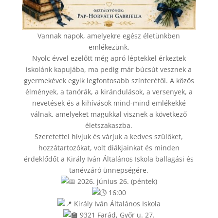
Vannak napok, amelyekre egész életünkben
emlékezünk.
Nyolc évvel ezelőtt még apró léptekkel érkeztek
iskolánk kapujába, ma pedig már búcsút vesznek a
gyermekévek egyik legfontosabb színterétől. A közös
élmények, a tanórák, a kirándulások, a versenyek, a
nevetések és a kihívások mind-mind emlékekké
válnak, amelyeket magukkal visznek a következő
életszakaszba.
Szeretettel hívjuk és várjuk a kedves szülőket,
hozzátartozókat, volt diákjainkat és minden
érdeklődőt a Király Iván Általános Iskola ballagási és
tanévzáró ünnepségére.
2026. június 26. (péntek)
16:00
Király Iván Általános Iskola
9321 Farád, Győr u. 27.