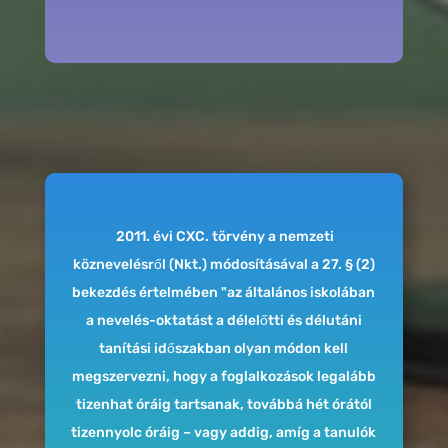
2011. évi CXC. törvény a nemzeti
köznevelésről (Nkt.) módosításával a 27. § (2)
bekezdés értelmében "az általános iskolában
a nevelés-oktatást a délelőtti és délutáni
tanítási időszakban olyan módon kell
megszervezni, hogy a foglalkozások legalább
tizenhat óráig tartsanak, továbbá hét órától
tizennyolc óráig – vagy addig, amíg a tanulók