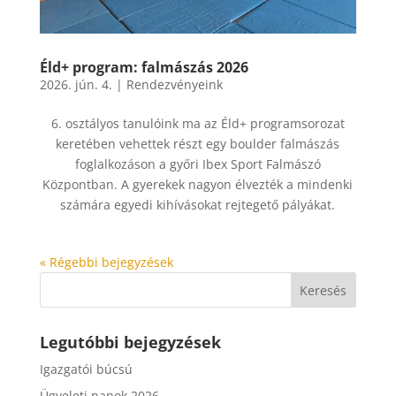
Éld+ program: falmászás 2026
2026. jún. 4.
|
Rendezvényeink
6. osztályos tanulóink ma az Éld+ programsorozat
keretében vehettek részt egy boulder falmászás
foglalkozáson a győri Ibex Sport Falmászó
Központban. A gyerekek nagyon élvezték a mindenki
számára egyedi kihívásokat rejtegető pályákat.
« Régebbi bejegyzések
Legutóbbi bejegyzések
Igazgatói búcsú
Ügyeleti napok 2026