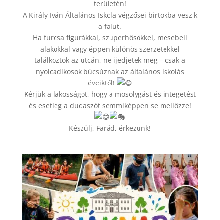
területén!
A Király Iván Általános Iskola végzősei birtokba veszik
a falut.
Ha furcsa figurákkal, szuperhősökkel, mesebeli
alakokkal vagy éppen különös szerzetekkel
találkoztok az utcán, ne ijedjetek meg – csak a
nyolcadikosok búcsúznak az általános iskolás
éveiktől!
Kérjük a lakosságot, hogy a mosolygást és integetést
és esetleg a dudaszót semmiképpen se mellőzze!
Készülj, Farád, érkezünk!