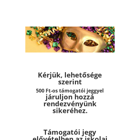
Kérjük, lehetősége
szerint
500 Ft-os támogatói jeggyel
járuljon hozzá
rendezvényünk
sikeréhez.
Támogatói jegy
elővételben az iskolai