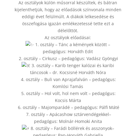
Az osztályok külön műsorral készültek, és bátran
kijelenthetjük, hogy az előadások színvonala minden
eddigi évet felülmúlt. A diákok lelkesedése és
összefogása igazán emlékezetessé tette ezt a
délelőttöt.
Az osztályok előadásai:
1. osztály – Tánc a kémények között –
pedagógus: Horváth Edit
2. osztály – Cirkusz – pedagógus: Vadász Gyöngyi
3. osztály – Karib tenger kalózai és karibi
táncosok – dr. Kocsisné Horváth Nóra
4. osztály – Buli van Aprajafalván – pedagógus:
Komlósi Tamás
5. osztály – Hol volt, hol nem volt – pedagógus:
Kocsis Márta
6. osztály – Majomparádé – pedagógus: Pálfi Máté
7. osztály – Apácashow sztárvendégekkel–
pedagógus: Molnár-Homoki Anita
8. osztály – Farádi böllérek és asszonyok–
pedagógus: Pap-Horváth Gabriella