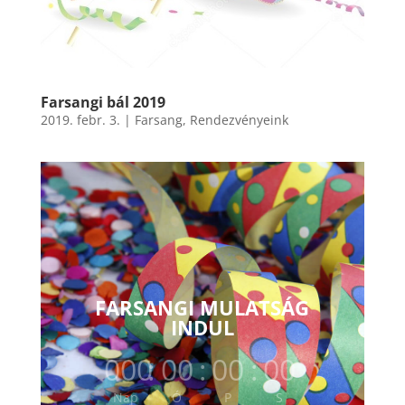
Farsangi bál 2019
2019. febr. 3.
|
Farsang
,
Rendezvényeink
FARSANGI MULATSÁG
INDUL
000
:
00
:
00
:
00
Nap
Ó
P
S