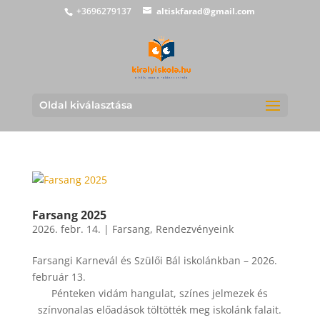
+3696279137
altiskfarad@gmail.com
Oldal kiválasztása
Farsang 2025
2026. febr. 14.
|
Farsang
,
Rendezvényeink
Farsangi Karnevál és Szülői Bál iskolánkban – 2026.
február 13.
Pénteken vidám hangulat, színes jelmezek és
színvonalas előadások töltötték meg iskolánk falait.