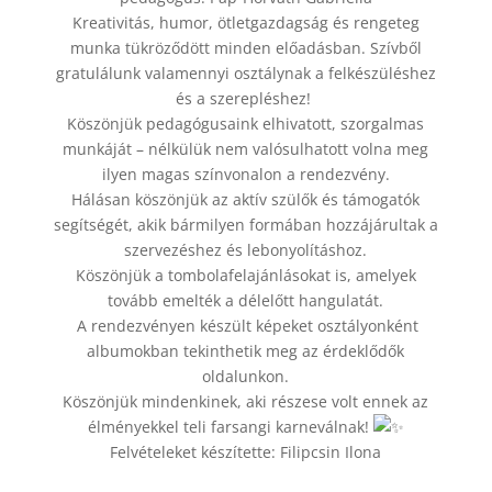
Kreativitás, humor, ötletgazdagság és rengeteg
munka tükröződött minden előadásban. Szívből
gratulálunk valamennyi osztálynak a felkészüléshez
és a szerepléshez!
Köszönjük pedagógusaink elhivatott, szorgalmas
munkáját – nélkülük nem valósulhatott volna meg
ilyen magas színvonalon a rendezvény.
Hálásan köszönjük az aktív szülők és támogatók
segítségét, akik bármilyen formában hozzájárultak a
szervezéshez és lebonyolításhoz.
Köszönjük a tombolafelajánlásokat is, amelyek
tovább emelték a délelőtt hangulatát.
A rendezvényen készült képeket osztályonként
albumokban tekinthetik meg az érdeklődők
oldalunkon.
Köszönjük mindenkinek, aki részese volt ennek az
élményekkel teli farsangi karneválnak!
Felvételeket készítette: Filipcsin Ilona