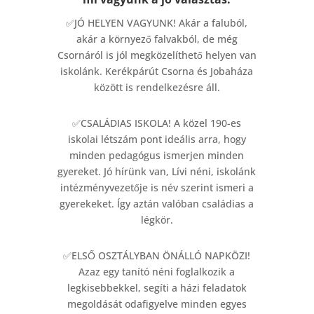
✅JÓ HELYEN VAGYUNK! Akár a faluból,
akár a környező falvakból, de még
Csornáról is jól megközelíthető helyen van
iskolánk. Kerékpárút Csorna és Jobaháza
között is rendelkezésre áll.
✅CSALÁDIAS ISKOLA! A közel 190-es
iskolai létszám pont ideális arra, hogy
minden pedagógus ismerjen minden
gyereket. Jó hírünk van, Lívi néni, iskolánk
intézményvezetője is név szerint ismeri a
gyerekeket. Így aztán valóban családias a
légkör.
✅ELSŐ OSZTÁLYBAN ÖNÁLLÓ NAPKÖZI!
Azaz egy tanító néni foglalkozik a
legkisebbekkel, segíti a házi feladatok
megoldását odafigyelve minden egyes