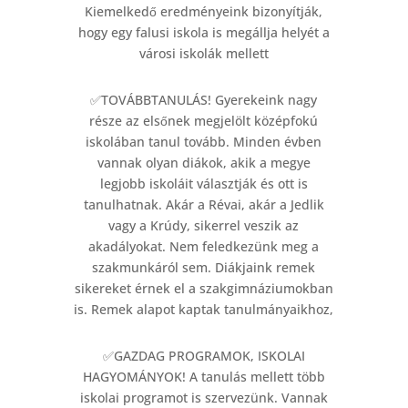
Kiemelkedő eredményeink bizonyítják,
hogy egy falusi iskola is megállja helyét a
városi iskolák mellett
✅TOVÁBBTANULÁS! Gyerekeink nagy
része az elsőnek megjelölt középfokú
iskolában tanul tovább. Minden évben
vannak olyan diákok, akik a megye
legjobb iskoláit választják és ott is
tanulhatnak. Akár a Révai, akár a Jedlik
vagy a Krúdy, sikerrel veszik az
akadályokat. Nem feledkezünk meg a
szakmunkáról sem. Diákjaink remek
sikereket érnek el a szakgimnáziumokban
is. Remek alapot kaptak tanulmányaikhoz,
✅GAZDAG PROGRAMOK, ISKOLAI
HAGYOMÁNYOK! A tanulás mellett több
iskolai programot is szervezünk. Vannak