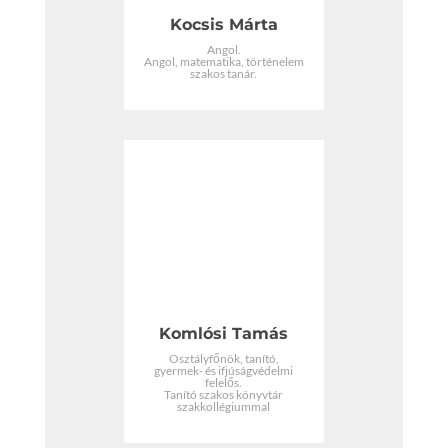
Kocsis Márta
Angol.
Angol, matematika, történelem
szakos tanár.
Komlósi Tamás
Osztályfőnök, tanító,
gyermek- és ifjúságvédelmi
felelős.
Tanító szakos könyvtár
szakkollégiummal