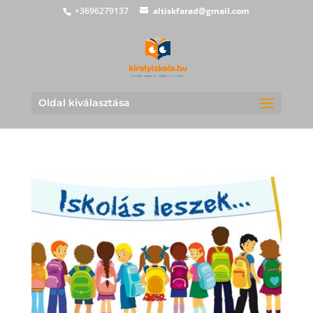
+3696279137
altiskfarad@gmail.com
Oldal kiválasztása