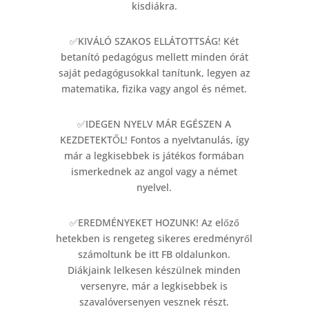
kisdiákra.
✅KIVÁLÓ SZAKOS ELLÁTOTTSÁG! Két
betanító pedagógus mellett minden órát
saját pedagógusokkal tanítunk, legyen az
matematika, fizika vagy angol és német.
✅IDEGEN NYELV MÁR EGÉSZEN A
KEZDETEKTŐL! Fontos a nyelvtanulás, így
már a legkisebbek is játékos formában
ismerkednek az angol vagy a német
nyelvel.
✅EREDMÉNYEKET HOZUNK! Az előző
hetekben is rengeteg sikeres eredményről
számoltunk be itt FB oldalunkon.
Diákjaink lelkesen készülnek minden
versenyre, már a legkisebbek is
szavalóversenyen vesznek részt.