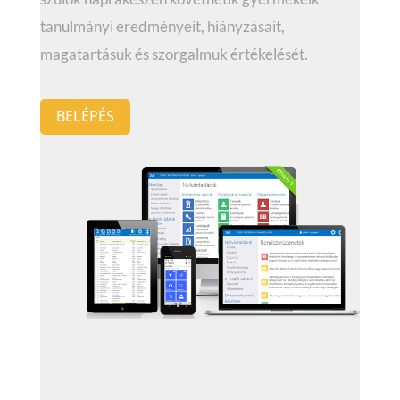
tanulmányi eredményeit, hiányzásait,
magatartásuk és szorgalmuk értékelését.
BELÉPÉS