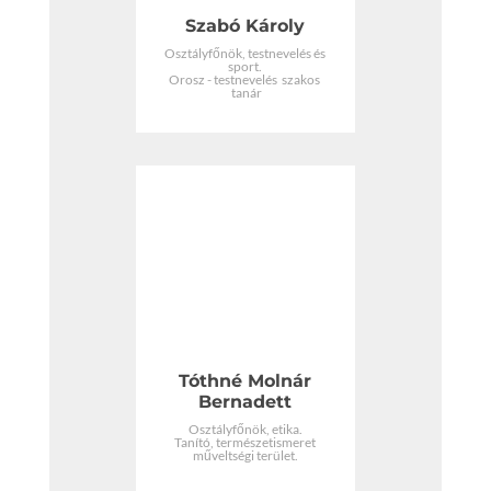
Szabó Károly
Osztályfőnök, testnevelés és
sport.
Orosz - testnevelés szakos
tanár
Tóthné Molnár
Bernadett
Osztályfőnök, etika.
Tanító, természetismeret
műveltségi terület.