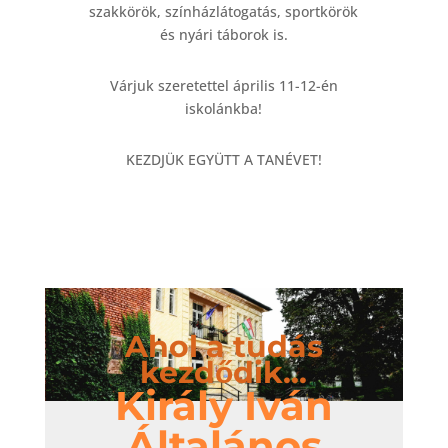
szakkörök, színházlátogatás, sportkörök
és nyári táborok is.
Várjuk szeretettel április 11-12-én
iskolánkba!
KEZDJÜK EGYÜTT A TANÉVET!
Ahol a tudás
kezdődik...
Király Iván
Általános