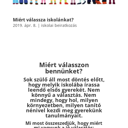
Miért válassza iskolánkat?
2019. ápr. 8.
|
iskolai beiratkozás
Miért válasszon
bennünket?
Sok szülő áll most döntés előtt,
hogy melyik iskolába írassa
leendő elsős gyerekét. Nem
könnyű a választás. Nem
mindegy, hogy hol, milyen
környezetben, milyen tanító
nénivel kezdi meg gyerekünk
tanulmányait.
Mi most összeszedjük, hogy miért
mi vagyunk a jó választás: