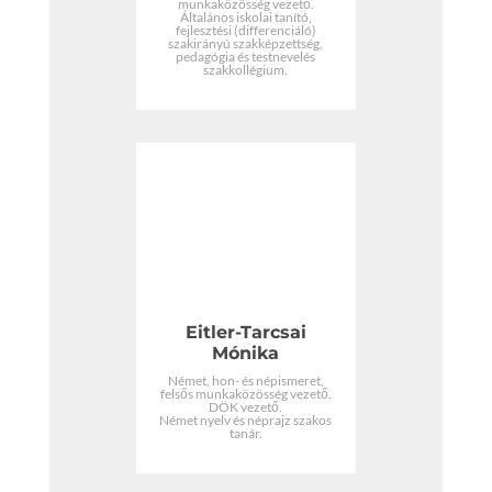
munkaközösség vezető.
Általános iskolai tanító,
fejlesztési (differenciáló)
szakirányú szakképzettség,
pedagógia és testnevelés
szakkollégium.
Eitler-Tarcsai
Mónika
Német, hon- és népismeret,
felsős munkaközösség vezető.
DÖK vezető.
Német nyelv és néprajz szakos
tanár.