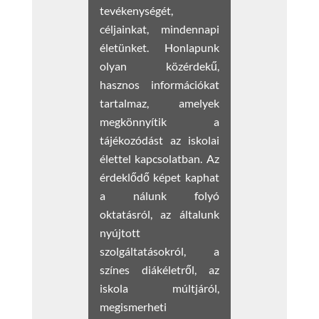
tevékenységét,
céljainkat, mindennapi
életünket. Honlapunk
olyan közérdekű,
hasznos információkat
tartalmaz, amelyek
megkönnyítik a
tájékozódást az iskolai
élettel kapcsolatban. Az
érdeklődő képet kaphat
a nálunk folyó
oktatásról, az általunk
nyújtott
szolgáltatásokról, a
színes diákéletről, az
iskola múltjáról,
megismerheti