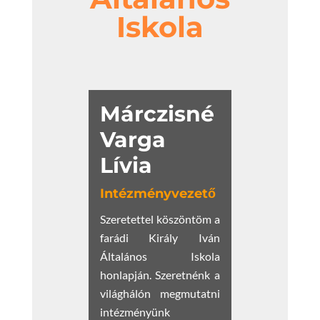
Iskola
Márczisné
Varga
Lívia
Intézményvezető
Szeretettel köszöntöm a
farádi Király Iván
Általános Iskola
honlapján. Szeretnénk a
világhálón megmutatni
intézményünk