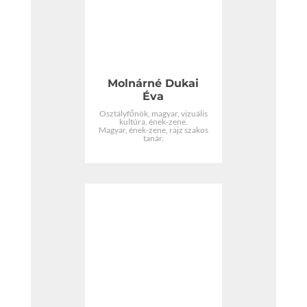
Molnárné Dukai
Éva
Osztályfőnök, magyar, vizuális
kultúra, ének-zene.
Magyar, ének-zene, rajz szakos
tanár.