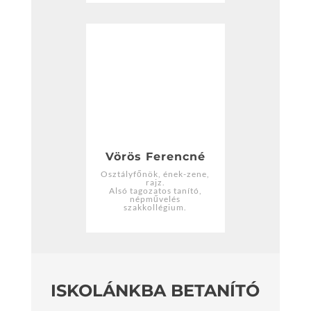
Vörös Ferencné
Osztályfőnök, ének-zene,
rajz.
Alsó tagozatos tanító,
népművelés
szakkollégium.
ISKOLÁNKBA BETANÍTÓ