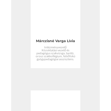
Márczisné Varga Lívia
Intézményvezető
Közoktatási vezető és
pedagógus szakvizsga, tanító,
orosz szakkollégium, felsőfokú
gyógypedagógiai asszisztens.