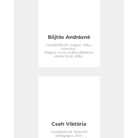
Bőjtös Andrásné
Osztályfőnök, magyar, etika,
könyvtár.
Magyar-orosz szakos általános
iskolai tanár, etika.
Cseh Viktória
Osztályfőnök, fejlesztő
pedagógus, alsós