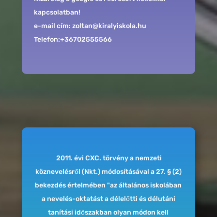
kapcsolatban!
e-mail cím: zoltan@kiralyiskola.hu
Telefon:+36702555566
2011. évi CXC. törvény a nemzeti
köznevelésről (Nkt.) módosításával a 27. § (2)
bekezdés értelmében "az általános iskolában
a nevelés-oktatást a délelőtti és délutáni
tanítási időszakban olyan módon kell