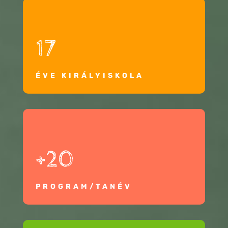
17
ÉVE KIRÁLYISKOLA
+20
PROGRAM/TANÉV