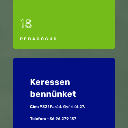
18
PEDAGÓGUS
Keressen
bennünket
Cím:
9321 Farád, Győri út 27.
Telefon:
+36 96 279 137