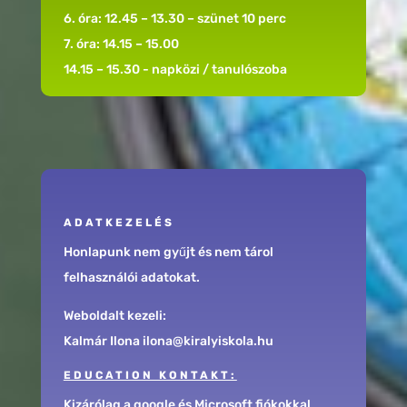
6. óra: 12.45 – 13.30 – szünet 10 perc
7. óra: 14.15 – 15.00
14.15 – 15.30 - napközi / tanulószoba
ADATKEZELÉS
Honlapunk nem gyűjt és nem tárol
felhasználói adatokat.
Weboldalt kezeli:
Kalmár Ilona ilona@kiralyiskola.hu
EDUCATION KONTAKT:
Kizárólag a google és Microsoft fiókokkal