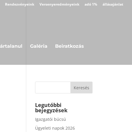
Rendezvényeink
Versenyeredményeink
adó 1%
állásajánlat
ártalanul
Galéria
Beiratkozás
Legutóbbi
bejegyzések
Igazgatói búcsú
Ügyeleti napok 2026