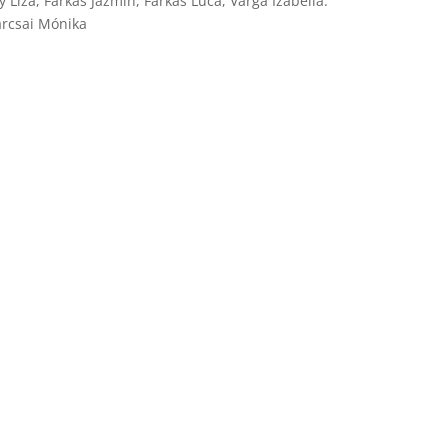
 Liza, Farkas Jázmin, Farkas Luca, Varga Izabella.
arcsai Mónika