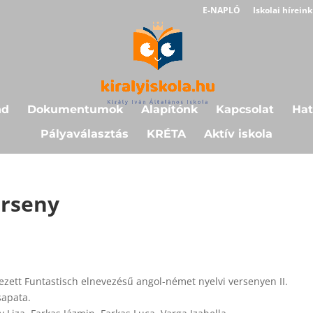
E-NAPLÓ
Iskolai híreink
nd
Dokumentumok
Alapítónk
Kapcsolat
Hat
Pályaválasztás
KRÉTA
Aktív iskola
erseny
ezett Funtastisch elnevezésű angol-német nyelvi versenyen II.
sapata.