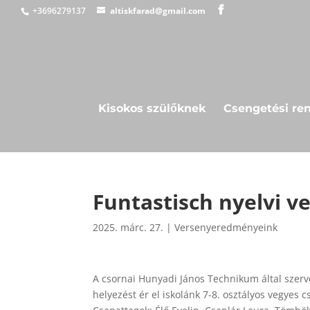
+3696279137
altiskfarad@gmail.com
Kisokos szülőknek
Csengetési re
Funtastisch nyelvi v
2025. márc. 27.
|
Versenyeredményeink
A csornai Hunyadi János Technikum által szerv
helyezést ér el iskolánk 7-8. osztályos vegyes c