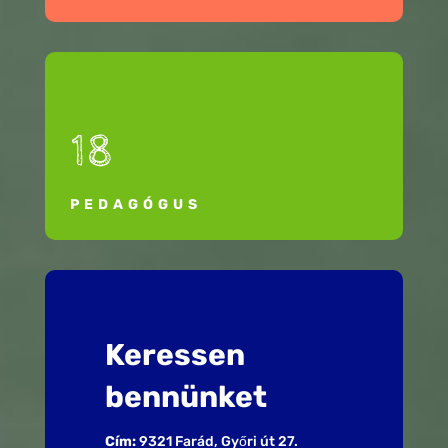
18
PEDAGÓGUS
Keressen
bennünket
Cím:
9321 Farád, Győri út 27.