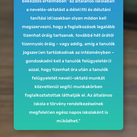
bekezdés értelmében "az általános iskolában
a nevelés-oktatást a délelőtti és délutáni
tanítási időszakban olyan módon kell
megszervezni, hogy a foglalkozások legalább
tizenhat óráig tartsanak, továbbá hét órától
tizennyolc óráig – vagy addig, amíg a tanulók
jogszerűen tartózkodnak az intézményben –
gondoskodni kell a tanulók felügyeletéről
azzal, hogy tizenhat óra után a tanulók
felügyeletét nevelő-oktató munkát
közvetlenül segítő munkakörben
foglalkoztatottak láthatják el. Az általános
iskola e törvény rendelkezéseinek
megfelelően egész napos iskolaként is
működhet."