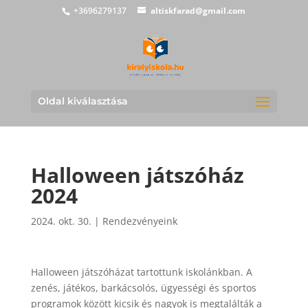
+3696279137
altiskfarad@gmail.com
Oldal kiválasztása
Halloween játszóház
2024
2024. okt. 30.
|
Rendezvényeink
Halloween játszóházat tartottunk iskolánkban. A
zenés, játékos, barkácsolós, ügyességi és sportos
programok között kicsik és nagyok is megtalálták a