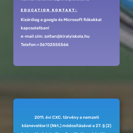
EDUCATION KONTAKT:
Kizárólag a google és Microsoft fiókokkal
kapcsolatban!
e-mail cím: zoltan@kiralyiskola.hu
Telefon:+36702555566
2011. évi CXC. törvény a nemzeti
köznevelésről (Nkt.) módosításával a 27. § (2)