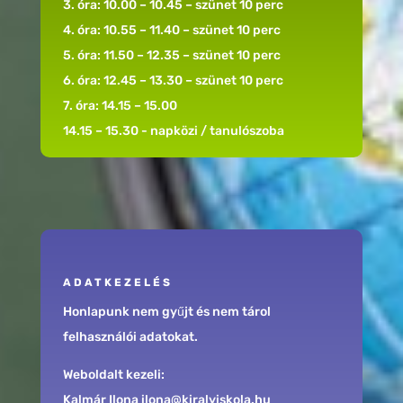
3. óra: 10.00 – 10.45 – szünet 10 perc
4. óra: 10.55 – 11.40 – szünet 10 perc
5. óra: 11.50 – 12.35 – szünet 10 perc
6. óra: 12.45 – 13.30 – szünet 10 perc
7. óra: 14.15 – 15.00
14.15 – 15.30 - napközi / tanulószoba
ADATKEZELÉS
Honlapunk nem gyűjt és nem tárol
felhasználói adatokat.
Weboldalt kezeli:
Kalmár Ilona ilona@kiralyiskola.hu