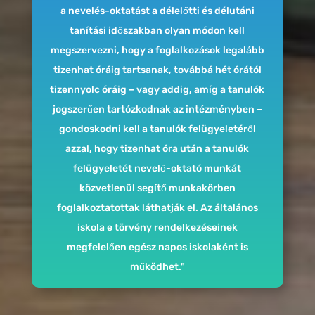
a nevelés-oktatást a délelőtti és délutáni
tanítási időszakban olyan módon kell
megszervezni, hogy a foglalkozások legalább
tizenhat óráig tartsanak, továbbá hét órától
tizennyolc óráig – vagy addig, amíg a tanulók
jogszerűen tartózkodnak az intézményben –
gondoskodni kell a tanulók felügyeletéről
azzal, hogy tizenhat óra után a tanulók
felügyeletét nevelő-oktató munkát
közvetlenül segítő munkakörben
foglalkoztatottak láthatják el. Az általános
iskola e törvény rendelkezéseinek
megfelelően egész napos iskolaként is
működhet."