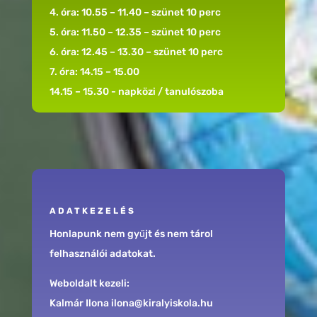
4. óra: 10.55 – 11.40 – szünet 10 perc
5. óra: 11.50 – 12.35 – szünet 10 perc
6. óra: 12.45 – 13.30 – szünet 10 perc
7. óra: 14.15 – 15.00
14.15 – 15.30 - napközi / tanulószoba
ADATKEZELÉS
Honlapunk nem gyűjt és nem tárol
felhasználói adatokat.
Weboldalt kezeli:
Kalmár Ilona ilona@kiralyiskola.hu