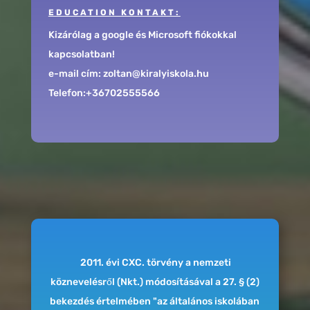
EDUCATION KONTAKT:
Kizárólag a google és Microsoft fiókokkal
kapcsolatban!
e-mail cím: zoltan@kiralyiskola.hu
Telefon:+36702555566
2011. évi CXC. törvény a nemzeti
köznevelésről (Nkt.) módosításával a 27. § (2)
bekezdés értelmében "az általános iskolában