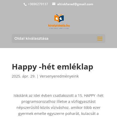
+3696279137
altiskfarad@gmail.com
Oldal kiválasztása
Happy -hét emléklap
2025. ápr. 29.
|
Versenyeredményeink
Iskolánk az idei évben csatlakozott a 15. HAPPY -hét
programsorozathoz illetve a vízfogyasztást
népszerűsítő közös víziváshoz, amikor több ezer
gyermek emelte egyszerre poharát, kulacsát a