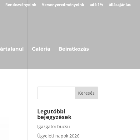
Rendezvényeink
Versenyeredményeink
adó 1%
állásajánlat
ártalanul
Galéria
Beiratkozás
Legutóbbi
bejegyzések
Igazgatói búcsú
Ügyeleti napok 2026