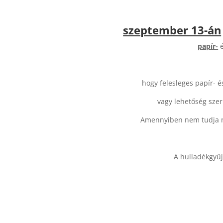
szeptember 13-án
papír-
hogy felesleges papír- é
vagy lehetőség szeri
Amennyiben nem tudja meg
A hulladékgyűjt