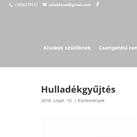
+3696279137
altiskfarad@gmail.com
Kisokos szülőknek
Csengetési re
Hulladékgyűjtés
2018. szept. 10.
|
Közlemények