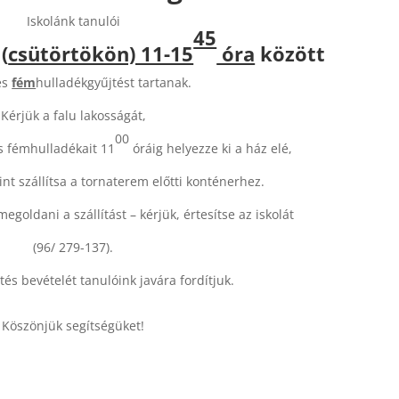
Iskolánk tanulói
45
(
csütörtökön) 11-15
óra
között
és
fém
hulladékgyűjtést tartanak.
Kérjük a falu lakosságát,
00
s fémhulladékait 11
óráig helyezze ki a ház elé,
nt szállítsa a tornaterem előtti konténerhez.
oldani a szállítást – kérjük, értesítse az iskolát
(96/ 279-137).
és bevételét tanulóink javára fordítjuk.
Köszönjük segítségüket!