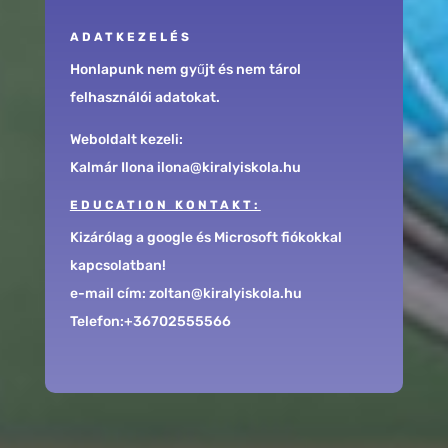
ADATKEZELÉS
Honlapunk nem gyűjt és nem tárol
felhasználói adatokat.
Weboldalt kezeli:
Kalmár Ilona ilona@kiralyiskola.hu
EDUCATION KONTAKT:
Kizárólag a google és Microsoft fiókokkal
kapcsolatban!
e-mail cím: zoltan@kiralyiskola.hu
Telefon:+36702555566