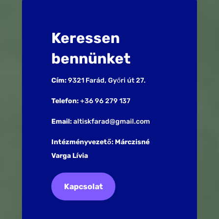
Keressen
bennünket
Cím:
9321 Farád, Győri út 27.
Telefon:
+36 96 279 137
Email:
altiskfarad@gmail.com
Intézményvezető: Márczisné
Varga Lívia
Kapcsolat