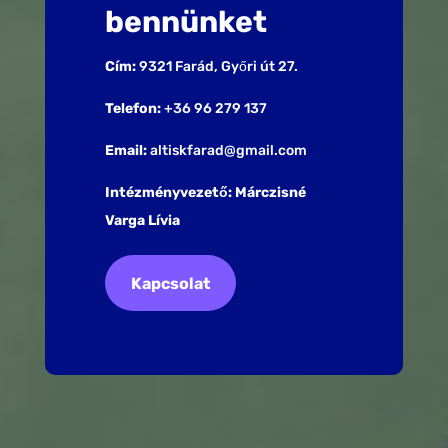
bennünket
Cím:
9321 Farád, Győri út 27.
Telefon:
+36 96 279 137
Email:
altiskfarad@gmail.com
Intézményvezető: Márczisné
Varga Lívia
Kapcsolat