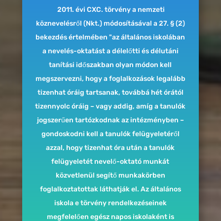
2011. évi CXC. törvény a nemzeti
köznevelésről (Nkt.) módosításával a 27. § (2)
bekezdés értelmében "az általános iskolában
a nevelés-oktatást a délelőtti és délutáni
tanítási időszakban olyan módon kell
megszervezni, hogy a foglalkozások legalább
tizenhat óráig tartsanak, továbbá hét órától
tizennyolc óráig – vagy addig, amíg a tanulók
jogszerűen tartózkodnak az intézményben –
gondoskodni kell a tanulók felügyeletéről
azzal, hogy tizenhat óra után a tanulók
felügyeletét nevelő-oktató munkát
közvetlenül segítő munkakörben
foglalkoztatottak láthatják el. Az általános
iskola e törvény rendelkezéseinek
megfelelően egész napos iskolaként is