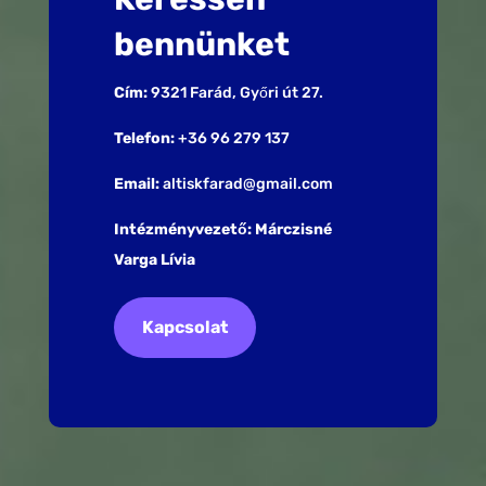
bennünket
Cím:
9321 Farád, Győri út 27.
Telefon:
+36 96 279 137
Email:
altiskfarad@gmail.com
Intézményvezető: Márczisné
Varga Lívia
Kapcsolat