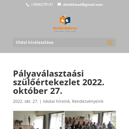
+3696279137
altiskfarad@gmail.com
Oldal kiválasztása
Pályaválasztaási
szülőértekezlet 2022.
október 27.
2022. okt. 27.
|
Iskolai híreink
,
Rendezvényeink