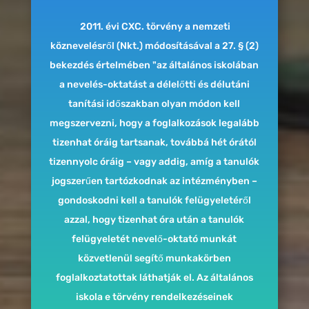
2011. évi CXC. törvény a nemzeti
köznevelésről (Nkt.) módosításával a 27. § (2)
bekezdés értelmében "az általános iskolában
a nevelés-oktatást a délelőtti és délutáni
tanítási időszakban olyan módon kell
megszervezni, hogy a foglalkozások legalább
tizenhat óráig tartsanak, továbbá hét órától
tizennyolc óráig – vagy addig, amíg a tanulók
jogszerűen tartózkodnak az intézményben –
gondoskodni kell a tanulók felügyeletéről
azzal, hogy tizenhat óra után a tanulók
felügyeletét nevelő-oktató munkát
közvetlenül segítő munkakörben
foglalkoztatottak láthatják el. Az általános
iskola e törvény rendelkezéseinek