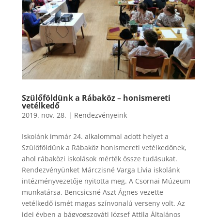
Szülőföldünk a Rábaköz – honismereti
vetélkedő
2019. nov. 28.
|
Rendezvényeink
Iskolánk immár 24. alkalommal adott helyet a
Szülőföldünk a Rábaköz honismereti vetélkedőnek,
ahol rábaközi iskolások mérték össze tudásukat.
Rendezvényünket Márczisné Varga Lívia iskolánk
intézményvezetője nyitotta meg. A Csornai Múzeum
munkatársa, Bencsicsné Aszt Ágnes vezette
vetélkedő ismét magas színvonalú verseny volt. Az
idei évben a bágyogszováti József Attila Általános