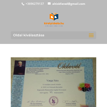
+3696279137
altiskfarad@gmail.com
Oldal kiválasztása