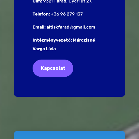
Cím:
9321 Farád, Győri út 27.
Telefon:
+36 96 279 137
Email:
altiskfarad@gmail.com
Intézményvezető: Márczisné
Varga Lívia
Kapcsolat