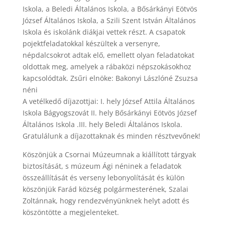
Iskola, a Beledi Általános Iskola, a Bősárkányi Eötvös
József Általános Iskola, a Szili Szent Is
tván Általános
Iskola és iskolánk diákjai vettek részt. A csapatok
pojektfeladatokkal készültek a versenyre,
népdalcsokrot adtak elő, emellett olyan feladatokat
oldottak meg, amelyek a rábaközi népszokásokhoz
kapcsolódtak.
Zsűri elnöke: Bakonyi Lászlóné Zsuzsa
néni
A vetélkedő díjazottjai: I. hely József Attila Általános
Iskola Bágyogszovát II. hely Bősárkányi Eötvös József
Általános Iskola .III. hely Beledi Általános Iskola.
Gratulálunk a díjazottaknak és minden résztvevőnek!
Köszönjük a Csornai Múzeumnak a kiállított tárgyak
biztosítását, s múzeum Ági néninek a feladatok
összeállítását és verseny lebonyolítását és külön
köszönjük Farád község polgármesterének, Szalai
Zoltánnak, hogy rendezvényünknek helyt adott és
köszöntötte a megjelenteket.