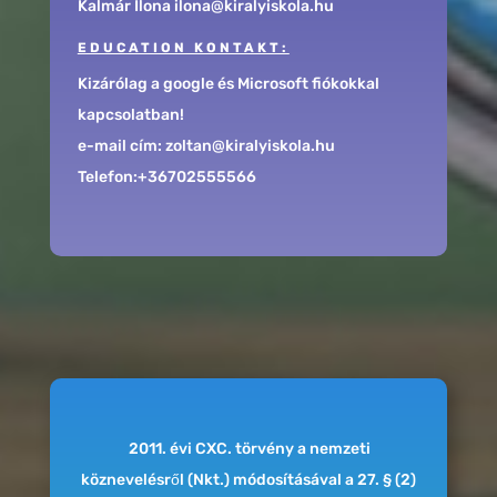
Kalmár Ilona ilona@kiralyiskola.hu
EDUCATION KONTAKT:
Kizárólag a google és Microsoft fiókokkal
kapcsolatban!
e-mail cím: zoltan@kiralyiskola.hu
Telefon:+36702555566
2011. évi CXC. törvény a nemzeti
köznevelésről (Nkt.) módosításával a 27. § (2)