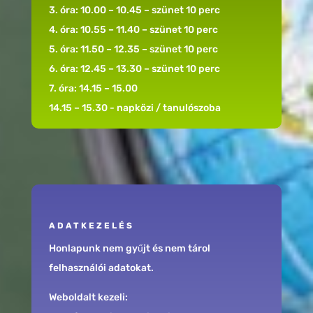
3. óra: 10.00 – 10.45 – szünet 10 perc
4. óra: 10.55 – 11.40 – szünet 10 perc
5. óra: 11.50 – 12.35 – szünet 10 perc
6. óra: 12.45 – 13.30 – szünet 10 perc
7. óra: 14.15 – 15.00
14.15 – 15.30 - napközi / tanulószoba
ADATKEZELÉS
Honlapunk nem gyűjt és nem tárol
felhasználói adatokat.
Weboldalt kezeli: