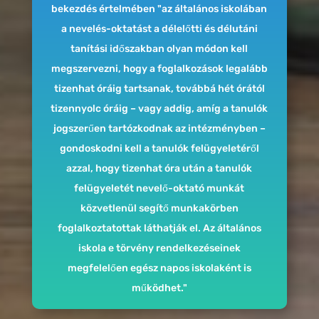
bekezdés értelmében "az általános iskolában
a nevelés-oktatást a délelőtti és délutáni
tanítási időszakban olyan módon kell
megszervezni, hogy a foglalkozások legalább
tizenhat óráig tartsanak, továbbá hét órától
tizennyolc óráig – vagy addig, amíg a tanulók
jogszerűen tartózkodnak az intézményben –
gondoskodni kell a tanulók felügyeletéről
azzal, hogy tizenhat óra után a tanulók
felügyeletét nevelő-oktató munkát
közvetlenül segítő munkakörben
foglalkoztatottak láthatják el. Az általános
iskola e törvény rendelkezéseinek
megfelelően egész napos iskolaként is
működhet."