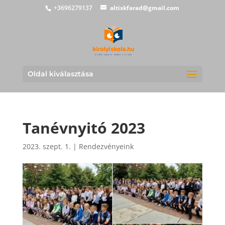
+3696279137
altiskfarad@gmail.com
Oldal kiválasztása
Tanévnyitó 2023
2023. szept. 1.
|
Rendezvényeink