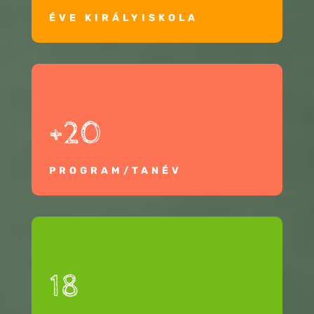
ÉVE KIRÁLYISKOLA
+20
PROGRAM/TANÉV
18