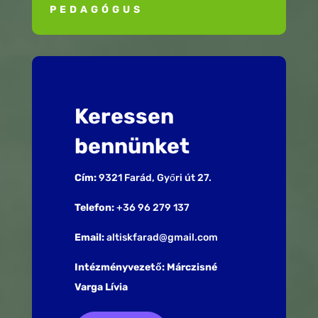
PEDAGÓGUS
Keressen
bennünket
Cím:
9321 Farád, Győri út 27.
Telefon:
+36 96 279 137
Email:
altiskfarad@gmail.com
Intézményvezető: Márczisné
Varga Lívia