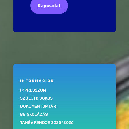
Kapcsolat
INFORMÁCIÓK
IMPRESSZUM
SZÜLŐI KISOKOS
DOKUMENTUMTÁR
BEISKOLÁZÁS
TANÉV RENDJE 2025/2026