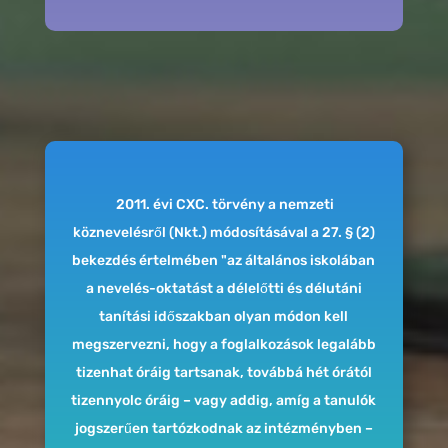
2011. évi CXC. törvény a nemzeti
köznevelésről (Nkt.) módosításával a 27. § (2)
bekezdés értelmében "az általános iskolában
a nevelés-oktatást a délelőtti és délutáni
tanítási időszakban olyan módon kell
megszervezni, hogy a foglalkozások legalább
tizenhat óráig tartsanak, továbbá hét órától
tizennyolc óráig – vagy addig, amíg a tanulók
jogszerűen tartózkodnak az intézményben –