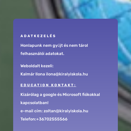
ADATKEZELÉS
Honlapunk nem gyűjt és nem tárol
felhasználói adatokat.
Weboldalt kezeli:
Kalmár Ilona ilona@kiralyiskola.hu
EDUCATION KONTAKT:
Kizárólag a google és Microsoft fiókokkal
kapcsolatban!
e-mail cím: zoltan@kiralyiskola.hu
Telefon:+36702555566