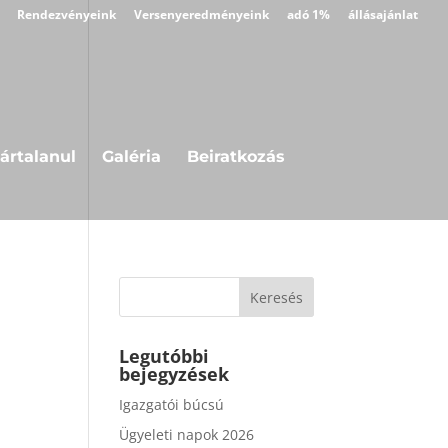
Rendezvényeink
Versenyeredményeink
adó 1%
állásajánlat
ártalanul
Galéria
Beiratkozás
Legutóbbi
bejegyzések
Igazgatói búcsú
Ügyeleti napok 2026