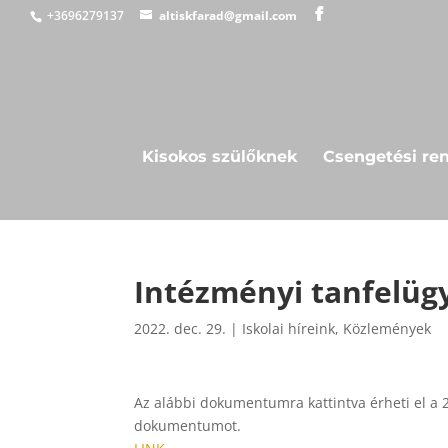
+3696279137
altiskfarad@gmail.com
Kisokos szülőknek
Csengetési re
Intézményi tanfelügy
2022. dec. 29.
|
Iskolai híreink
,
Közlemények
Az alábbi dokumentumra kattintva érheti el a 2
dokumentumot.