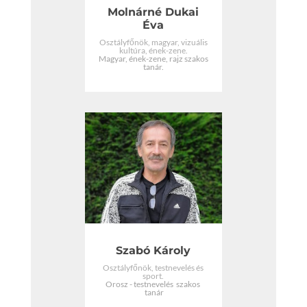
Molnárné Dukai
Éva
Osztályfőnök, magyar, vizuális
kultúra, ének-zene.
Magyar, ének-zene, rajz szakos
tanár.
Szabó Károly
Osztályfőnök, testnevelés és
sport.
Orosz - testnevelés szakos
tanár