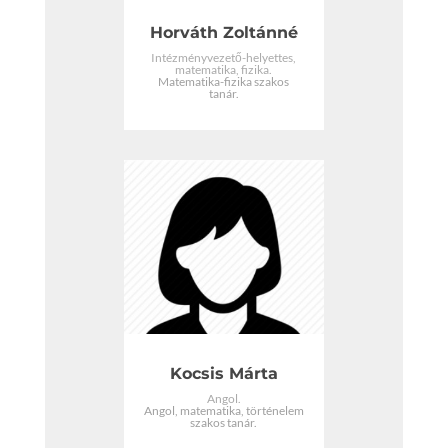
Horváth Zoltánné
Intézményvezető-helyettes,
matematika, fizika.
Matematika-fizika szakos
tanár.
Kocsis Márta
Angol.
Angol, matematika, történelem
szakos tanár.