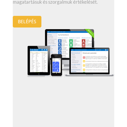
magatartásuk és szorgalmuk értékelését.
BELÉPÉS