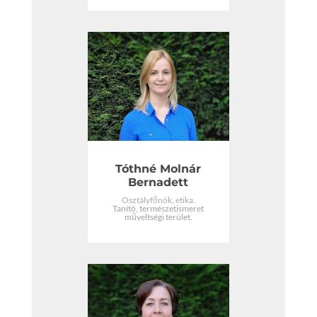
Tóthné Molnár
Bernadett
Osztályfőnök, etika.
Tanító, természetismeret
műveltségi terület.