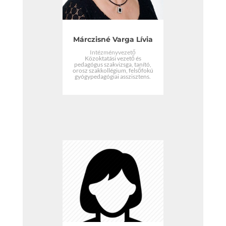
Márczisné Varga Lívia
Intézményvezető
Közoktatási vezető és
pedagógus szakvizsga, tanító,
orosz szakkollégium, felsőfokú
gyógypedagógiai asszisztens.