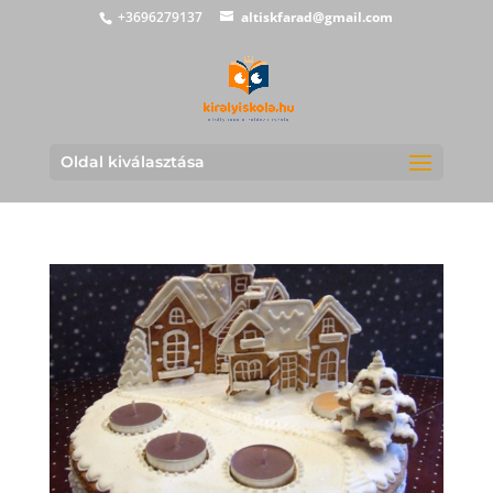
+3696279137
altiskfarad@gmail.com
Oldal kiválasztása