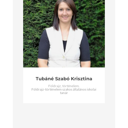
Tubáné Szabó Krisztina
Földrajz, történelem.
Földrajz-történelem szakos általános iskolai
tanár