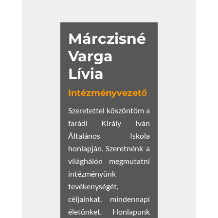
Márczisné
Varga
Lívia
Intézményvezető
Szeretettel köszöntöm a
farádi Király Iván
Általános Iskola
honlapján. Szeretnénk a
világhálón megmutatni
intézményünk
tevékenységét,
céljainkat, mindennapi
életünket. Honlapunk