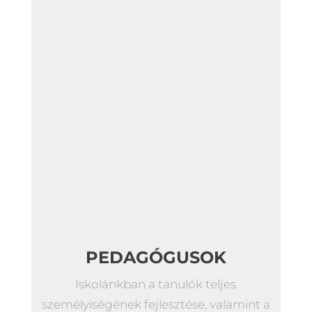
PEDAGÓGUSOK
Iskolánkban a tanulók teljes
személyiségének fejlesztése, valamint a