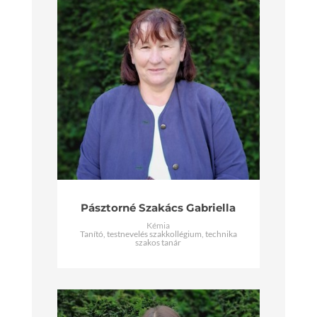
Pásztorné Szakács Gabriella
Kémia
Tanító, testnevelés szakkollégium, technika
szakos tanár