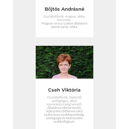
Bőjtös Andrásné
Osztályfőnök, magyar, etika,
könyvtár.
Magyar-orosz szakos általános
iskolai tanár, etika.
Cseh Viktória
Osztályfőnök, fejlesztő
pedagógus, alsós
munkaközösség vezető.
Általános iskolai tanító,
fejlesztési (differenciáló)
szakirányú szakképzettség,
pedagógia és testnevelés
szakkollégium.