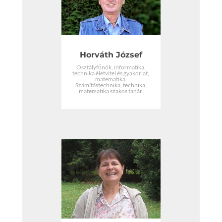
Horváth József
Osztályfőnök, informatika,
technika életvitel és gyakorlat,
matematika.
Számítástechnika, technika,
matematika szakos tanár.