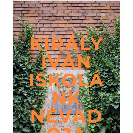
KIRÁLY
IVÁN
ISKOLÁ
NK
NÉVAD