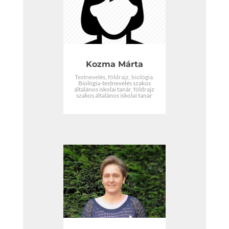
Kozma Márta
Testnevelés, földrajz, biológia.
Biológia-testnevelés szakos
általános iskolai tanár, földrajz
szakos általános iskolai tanár