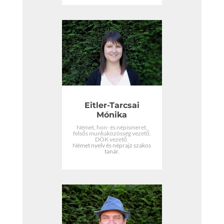
Eitler-Tarcsai
Mónika
Német, hon- és népismeret,
felsős munkaközösség vezető.
DÖK vezető.
Német nyelv és néprajz szakos
tanár.