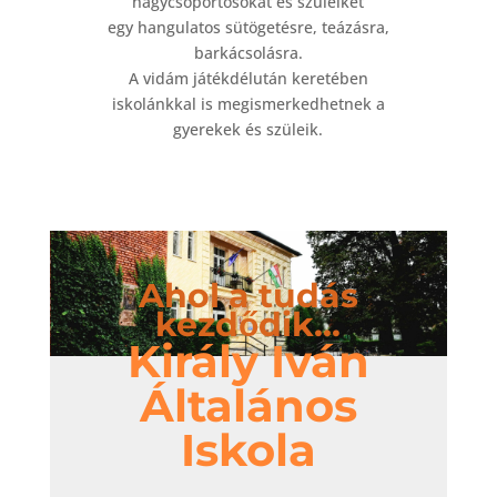
nagycsoportosokat és szüleiket
egy hangulatos sütögetésre, teázásra,
barkácsolásra.
A vidám játékdélután keretében
iskolánkkal is megismerkedhetnek a
gyerekek és szüleik.
Ahol a tudás
kezdődik...
Király Iván
Általános
Iskola