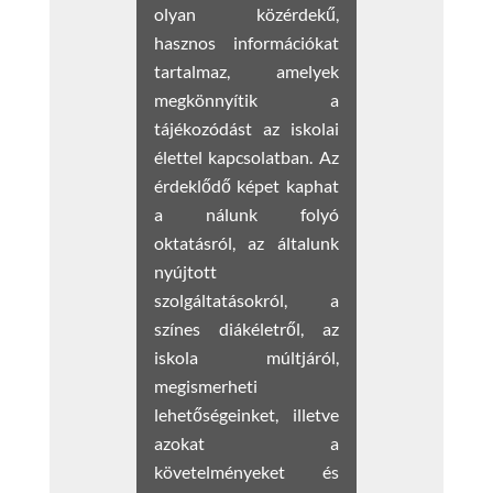
olyan közérdekű,
hasznos információkat
tartalmaz, amelyek
megkönnyítik a
tájékozódást az iskolai
élettel kapcsolatban. Az
érdeklődő képet kaphat
a nálunk folyó
oktatásról, az általunk
nyújtott
szolgáltatásokról, a
színes diákéletről, az
iskola múltjáról,
megismerheti
lehetőségeinket, illetve
azokat a
követelményeket és