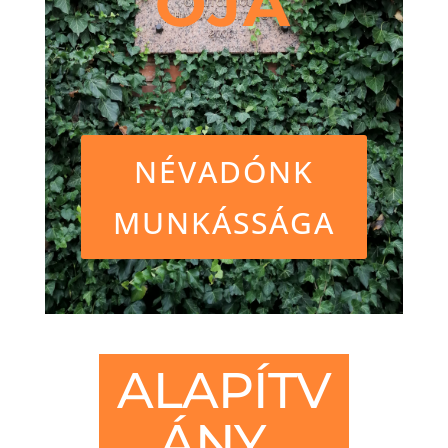
ÓJA
NÉVADÓNK
MUNKÁSSÁGA
ALAPÍTV
ÁNY