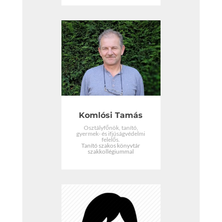
Komlósi Tamás
Osztályfőnök, tanító,
gyermek- és ifjúságvédelmi
felelős.
Tanító szakos könyvtár
szakkollégiummal