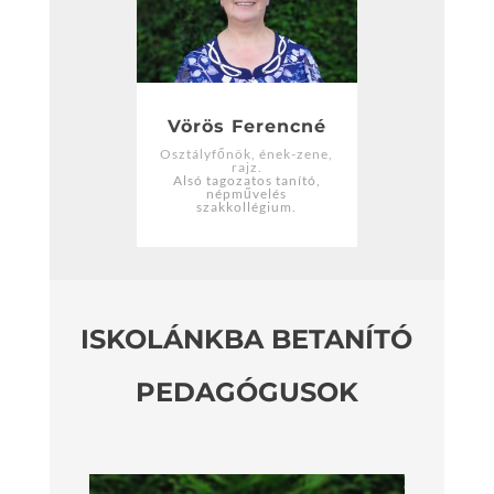
Vörös Ferencné
Osztályfőnök, ének-zene,
rajz.
Alsó tagozatos tanító,
népművelés
szakkollégium.
ISKOLÁNKBA BETANÍTÓ
PEDAGÓGUSOK