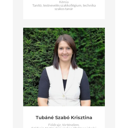
Kémia
Tanító, testnevelés szakkollégium, technika
szakos tanár
Tubáné Szabó Krisztina
Földrajz, történelem.