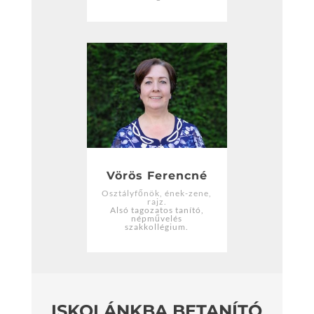
Vörös Ferencné
Osztályfőnök, ének-zene,
rajz.
Alsó tagozatos tanító,
népművelés
szakkollégium.
ISKOLÁNKBA BETANÍTÓ