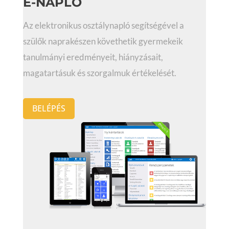
E-NAPLÓ
Az elektronikus osztálynapló segítségével a
szülők naprakészen követhetik gyermekeik
tanulmányi eredményeit, hiányzásait,
magatartásuk és szorgalmuk értékelését.
BELÉPÉS