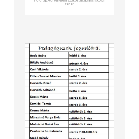
Földrajz-történelem szakos általános iskolai
tanár