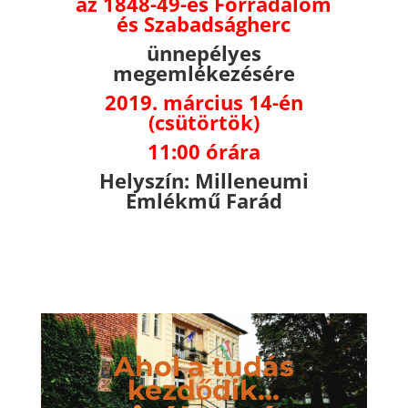
az 1848-49-es Forradalom
és Szabadságherc
ünnepélyes
megemlékezésére
2019. március 14-én
(csütörtök)
11:00 órára
Helyszín: Milleneumi
Emlékmű Farád
Ahol a tudás
kezdődik...