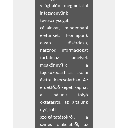
világhálón megmutatni
intézményünk
tevékenységét,
céljainkat, mindennapi
életünket. Honlapunk
olyan közérdekű,
hasznos információkat
tartalmaz, amelyek
megkönnyítik a
tájékozódást az iskolai
élettel kapcsolatban. Az
érdeklődő képet kaphat
a nálunk folyó
oktatásról, az általunk
nyújtott
szolgáltatásokról, a
színes diákéletről, az