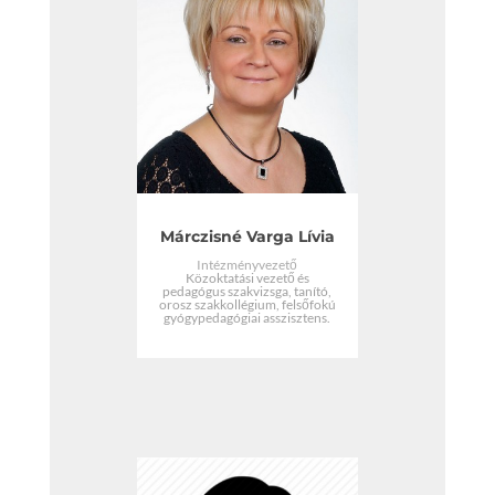
Márczisné Varga Lívia
Intézményvezető
Közoktatási vezető és
pedagógus szakvizsga, tanító,
orosz szakkollégium, felsőfokú
gyógypedagógiai asszisztens.