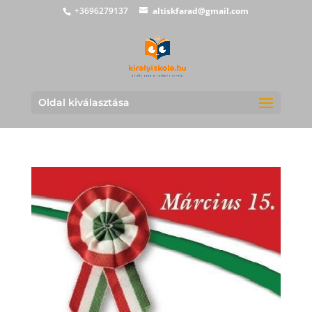
+3696279137
altiskfarad@gmail.com
Oldal kiválasztása