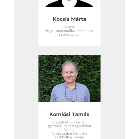
Kocsis Márta
Angol.
Angol, matematika, történelem
szakos tanár.
Komlósi Tamás
Osztályfőnök, tanító,
gyermek- és ifjúságvédelmi
felelős.
Tanító szakos könyvtár
szakkollégiummal