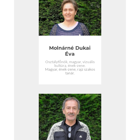
Molnárné Dukai
Éva
Osztályfőnök, magyar, vizuális
kultúra, ének-zene.
Magyar, ének-zene, rajz szakos
tanár.