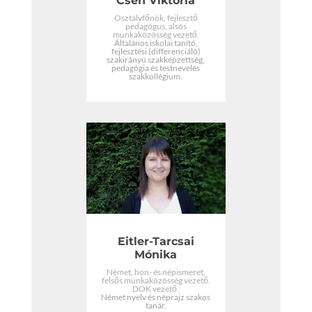
Cseh Viktória
Osztályfőnök, fejlesztő
pedagógus, alsós
munkaközösség vezető.
Általános iskolai tanító,
fejlesztési (differenciáló)
szakirányú szakképzettség,
pedagógia és testnevelés
szakkollégium.
Eitler-Tarcsai
Mónika
Német, hon- és népismeret,
felsős munkaközösség vezető.
DÖK vezető.
Német nyelv és néprajz szakos
tanár.