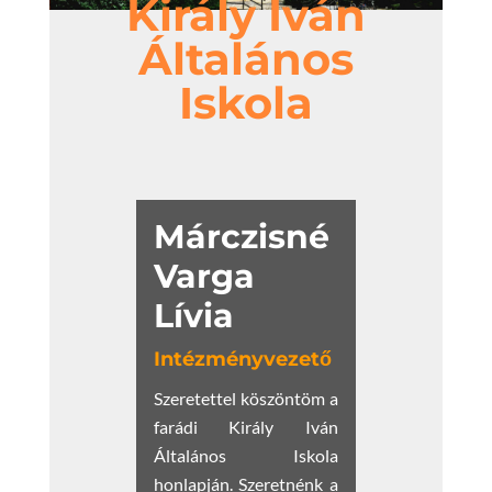
Király Iván
Általános
Iskola
Márczisné
Varga
Lívia
Intézményvezető
Szeretettel köszöntöm a
farádi Király Iván
Általános Iskola
honlapján. Szeretnénk a