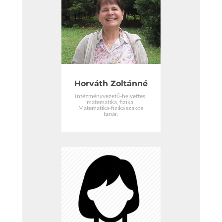
Horváth Zoltánné
Intézményvezető-helyettes,
matematika, fizika.
Matematika-fizika szakos
tanár.