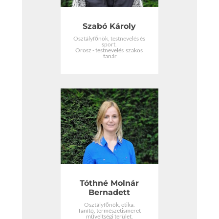
Szabó Károly
Osztályfőnök, testnevelés és
sport.
Orosz - testnevelés szakos
tanár
Tóthné Molnár
Bernadett
Osztályfőnök, etika.
Tanító, természetismeret
műveltségi terület.