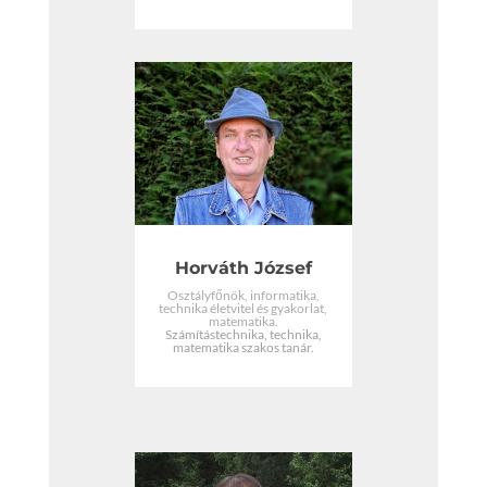
Horváth József
Osztályfőnök, informatika,
technika életvitel és gyakorlat,
matematika.
Számítástechnika, technika,
matematika szakos tanár.