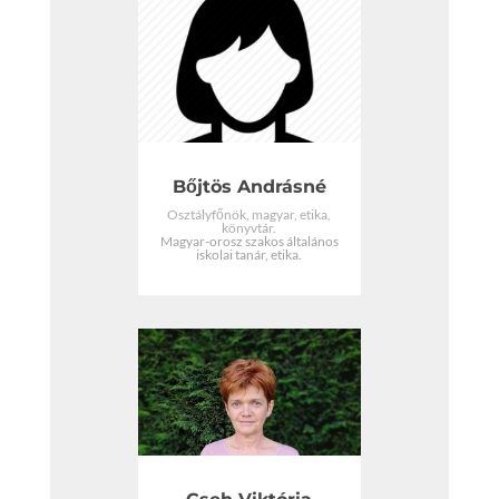
Bőjtös Andrásné
Osztályfőnök, magyar, etika,
könyvtár.
Magyar-orosz szakos általános
iskolai tanár, etika.