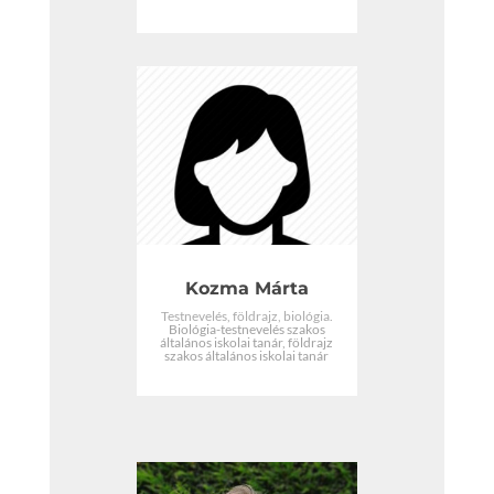
Kozma Márta
Testnevelés, földrajz, biológia.
Biológia-testnevelés szakos
általános iskolai tanár, földrajz
szakos általános iskolai tanár